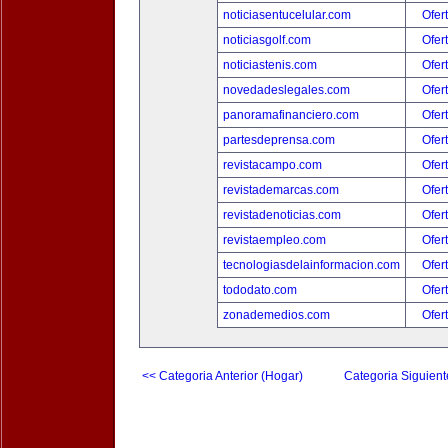
noticiasentucelular.com
Ofer
noticiasgolf.com
Ofer
noticiastenis.com
Ofer
novedadeslegales.com
Ofer
panoramafinanciero.com
Ofer
partesdeprensa.com
Ofer
revistacampo.com
Ofer
revistademarcas.com
Ofer
revistadenoticias.com
Ofer
revistaempleo.com
Ofer
tecnologiasdelainformacion.com
Ofer
tododato.com
Ofer
zonademedios.com
Ofer
<< Categoria Anterior (Hogar)
Categoria Siguient