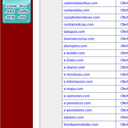
cadenadeportiva.com
Ofer
campoaldia.com
Ofer
cazadordenoticias.com
Ofer
centralnoticias.com
Ofer
dataguia.com
Ofer
diariodecocina.com
Ofer
diarioperu.com
Ofer
e-boletin.com
Ofer
e-Datos.com
Ofer
e-diarios.com
Ofer
e-Honduras.com
Ofer
e-Informacion.com
Ofer
e-mapa.com
Ofer
e-opiniones.com
Ofer
e-periodicos.com
Ofer
e-periodismo.com
Ofer
ediarios.com
Ofer
forodeperiodistas.com
Ofer