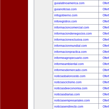
guialatinoamerica.com
Ofer
guianoticias.com
Ofer
infogobierno.com
Ofer
inforegistros.com
Ofer
informacioncomercial.com
Ofer
informaciondenegocios.com
Ofer
informacionexclusiva.com
Ofer
informacionmundial.com
Ofer
informacionpractica.com
Ofer
informeagropecuario.com
Ofer
informeambiental.com
Ofer
informesdemercado.com
Ofer
noticiasbaloncesto.com
Ofer
noticiasciclismo.com
Ofer
noticiasdeeconomia.com
Ofer
noticiasdiarias.com
Ofer
noticiasempresariales.com
Ofer
noticiasendirecto.com
Ofer