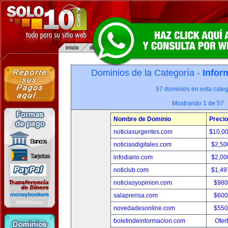
Dominios de la Categoría -
Infor
57 dominios en esta categ
Mostrando 1 de 57
Nombre de Dominio
Precio
noticiasurgentes.com
$10,0
noticiasdigitales.com
$2,50
infodiario.com
$2,00
noticlub.com
$1,49
noticiasyopinion.com
$980
salaprensa.com
$600
novedadesonline.com
$550
boletindeinformacion.com
Ofer