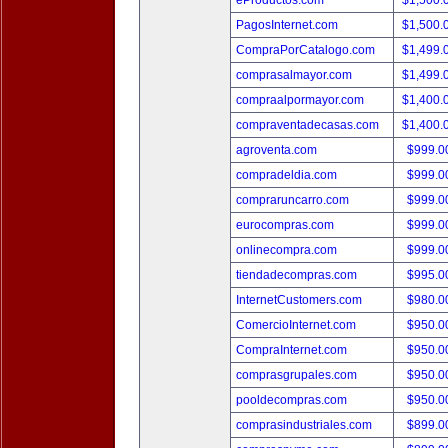
eProductos.com
$1,500.
PagosInternet.com
$1,500.
CompraPorCatalogo.com
$1,499.
comprasalmayor.com
$1,499.
compraalpormayor.com
$1,400.
compraventadecasas.com
$1,400.
agroventa.com
$999.
compradeldia.com
$999.
compraruncarro.com
$999.
eurocompras.com
$999.
onlinecompra.com
$999.
tiendadecompras.com
$995.
InternetCustomers.com
$980.
ComercioInternet.com
$950.
CompraInternet.com
$950.
comprasgrupales.com
$950.
pooldecompras.com
$950.
comprasindustriales.com
$899.