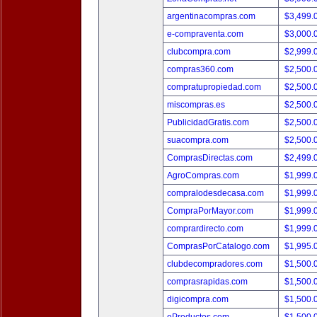
argentinacompras.com
$3,499.
e-compraventa.com
$3,000.
clubcompra.com
$2,999.
compras360.com
$2,500.
compratupropiedad.com
$2,500.
miscompras.es
$2,500.
PublicidadGratis.com
$2,500.
suacompra.com
$2,500.
ComprasDirectas.com
$2,499.
AgroCompras.com
$1,999.
compralodesdecasa.com
$1,999.
CompraPorMayor.com
$1,999.
comprardirecto.com
$1,999.
ComprasPorCatalogo.com
$1,995.
clubdecompradores.com
$1,500.
comprasrapidas.com
$1,500.
digicompra.com
$1,500.