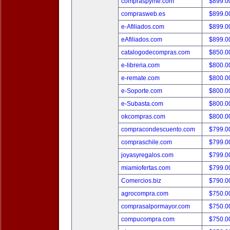
compraspyme.com
$899.
comprasweb.es
$899.
e-Afiliados.com
$899.
eAfiliados.com
$899.
catalogodecompras.com
$850.
e-libreria.com
$800.
e-remate.com
$800.
e-Soporte.com
$800.
e-Subasta.com
$800.
okcompras.com
$800.
compracondescuento.com
$799.
compraschile.com
$799.
joyasyregalos.com
$799.
miamiofertas.com
$799.
Comercios.biz
$790.
agrocompra.com
$750.
comprasalpormayor.com
$750.
compucompra.com
$750.