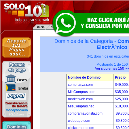
Dominios de la Categoría -
Com
ElectrÃ³nico
341 dominios en esta categ
Mostrando 1 de 150
Ver siguientes 150 >>
Nombre de Dominio
Precio
comprasya.com
$49,500
MisCompras.com
$35,000
marketweb.com
$25,000
MisCompras.net
$10,000
compramayorista.com
$9,800.
webpago.com
$9,800.
clickcompra.com
$9,500.