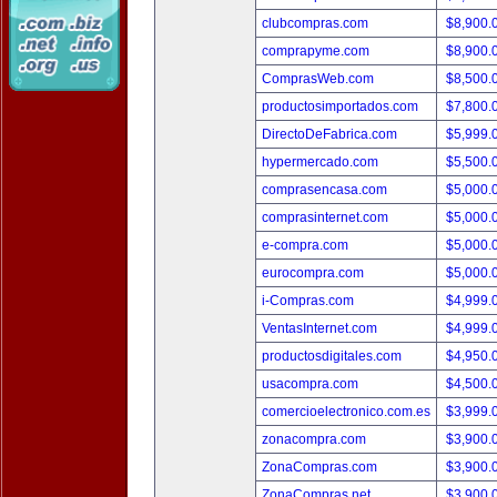
clubcompras.com
$8,900.
comprapyme.com
$8,900.
ComprasWeb.com
$8,500.
productosimportados.com
$7,800.
DirectoDeFabrica.com
$5,999.
hypermercado.com
$5,500.
comprasencasa.com
$5,000.
comprasinternet.com
$5,000.
e-compra.com
$5,000.
eurocompra.com
$5,000.
i-Compras.com
$4,999.
VentasInternet.com
$4,999.
productosdigitales.com
$4,950.
usacompra.com
$4,500.
comercioelectronico.com.es
$3,999.
zonacompra.com
$3,900.
ZonaCompras.com
$3,900.
ZonaCompras.net
$3,900.