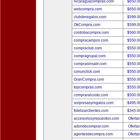
nicaraguacompras.com
$650.
webcompra.com
$650.
clubderegalos.com
$599.
OkCompra.com
$599.
cordobacompra.com
$560.
compracampos.com
$550.
compraclub.com
$550.
compragrupal.com
$550.
comprasinsalir.com
$550.
conunclick.com
$550.
GranCompra.com
$550.
topcompras.com
$550.
compraralcosto.com
$500.
sorpresasyregalos.com
$495.
fidelizarclientes.com
$345.
accesoriosyrepuestos.com
Ofertar
adondecomprar.com
Ofertar
agentesdecompra.com
Ofertar