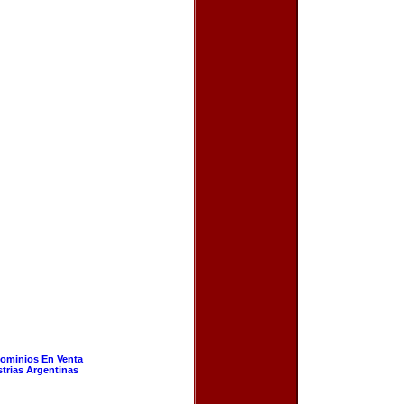
ominios En Venta
strias Argentinas