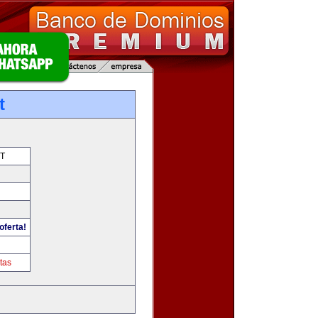
t
T
oferta!
tas