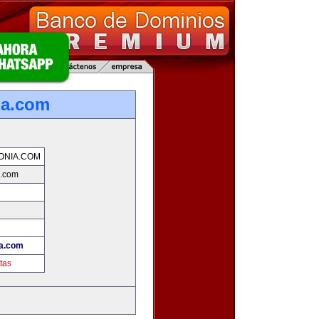
ia.com
ONIA.COM
a.com
ia.com
tas