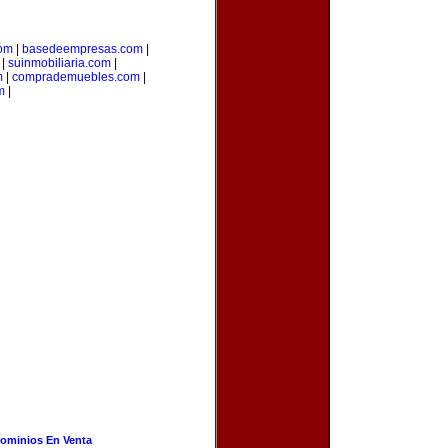
com
|
basedeempresas.com
|
|
suinmobiliaria.com
|
m
|
comprademuebles.com
|
m
|
ominios En Venta