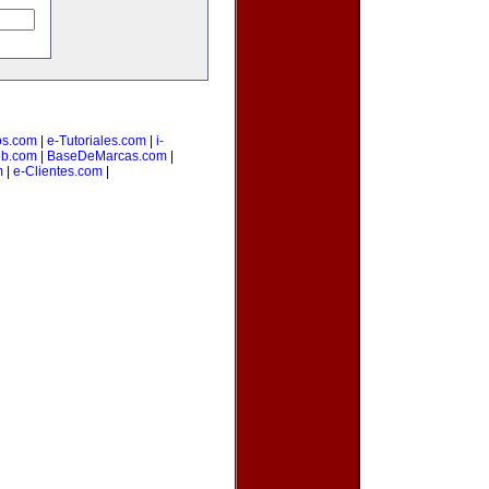
os.com
|
e-Tutoriales.com
|
i-
b.com
|
BaseDeMarcas.com
|
m
|
e-Clientes.com
|