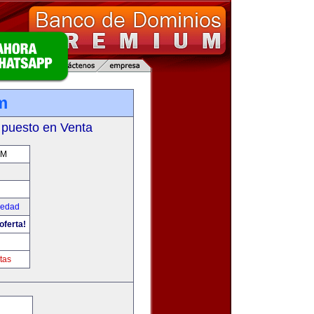
m
 puesto en Venta
OM
iedad
oferta!
tas