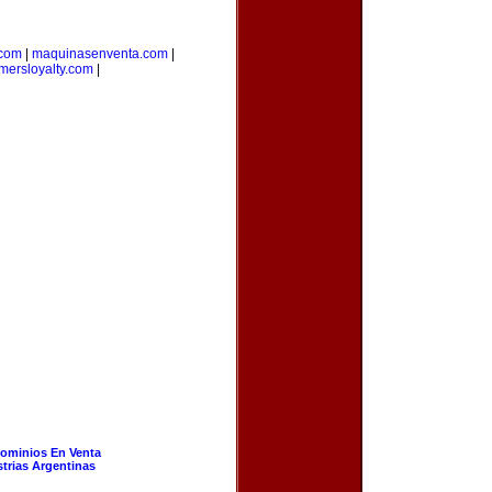
.com
|
maquinasenventa.com
|
mersloyalty.com
|
ominios En Venta
strias Argentinas