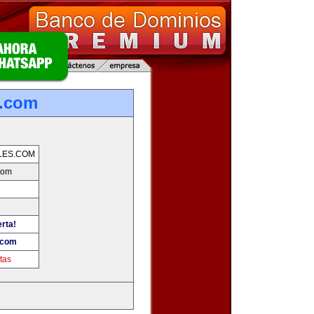
s.com
LES.COM
com
erta!
.com
tas