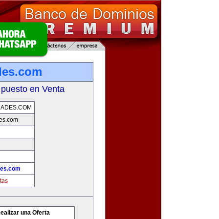
des.com
 puesto en Venta
DADES.COM
es.com
des.com
tas
ealizar una Oferta