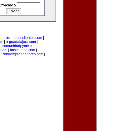
Ofrecido $
doresindependientes.com
|
om
|
e-guadalajara.com
|
|
comunidadpyme.com
|
s.com
|
buscainmo.com
|
|
zonaemprendedores.com
|