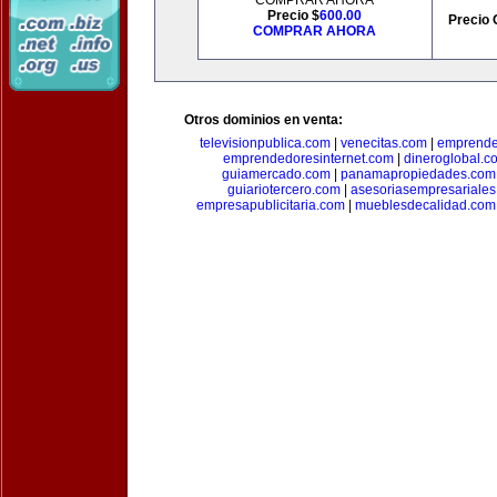
COMPRAR AHORA
Precio $
600.00
Precio 
COMPRAR AHORA
Otros dominios en venta:
televisionpublica.com
|
venecitas.com
|
emprende
emprendedoresinternet.com
|
dineroglobal.c
guiamercado.com
|
panamapropiedades.com
guiariotercero.com
|
asesoriasempresariale
empresapublicitaria.com
|
mueblesdecalidad.com