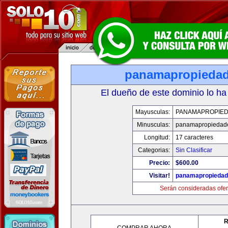
panamapropieda
El dueño de este dominio lo ha
Mayusculas:
PANAMAPROPIE
Minusculas:
panamapropiedad
Longitud:
17 caracteres
Categorias:
Sin Clasificar
Precio:
$600.00
Visitar!
panamapropieda
Serán consideradas ofer
R