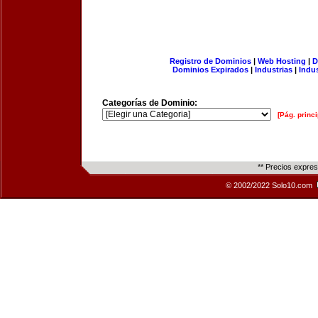
Registro de Dominios
|
Web Hosting
|
D
Dominios Expirados
|
Industrias
|
Indu
Categorías de Dominio:
[Pág. princi
** Precios expre
© 2002/2022 Solo10.com