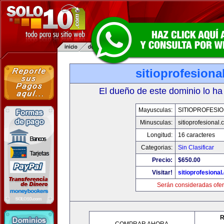
sitioprofesiona
El dueño de este dominio lo ha
Mayusculas:
SITIOPROFESI
Minusculas:
sitioprofesional
Longitud:
16 caracteres
Categorias:
Sin Clasificar
Precio:
$650.00
Visitar!
sitioprofesiona
Serán consideradas ofer
R