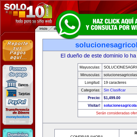
solucionesagrico
El dueño de este dominio lo ha
Mayusculas:
SOLUCIONESAGR
Minusculas:
solucionesagricola
Longitud:
19 caracteres
Categorias:
Sin Clasificar
Precio:
$1,499.00
Visitar!
solucionesagricol
Serán consideradas ofer
R