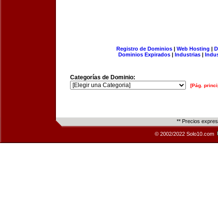
Registro de Dominios
|
Web Hosting
|
D
Dominios Expirados
|
Industrias
|
Indu
Categorías de Dominio:
[Pág. princi
** Precios expre
© 2002/2022 Solo10.com