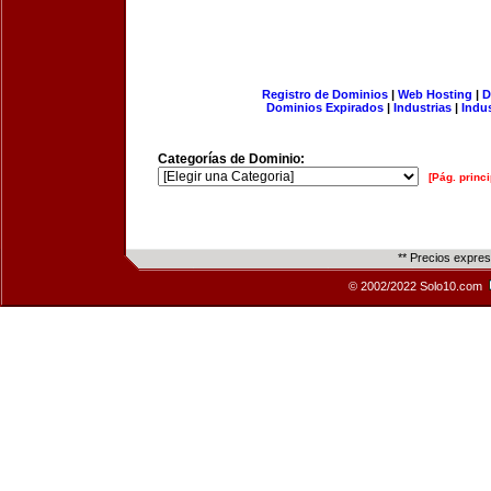
Registro de Dominios
|
Web Hosting
|
D
Dominios Expirados
|
Industrias
|
Indu
Categorías de Dominio:
[Pág. princi
** Precios expre
© 2002/2022 Solo10.com