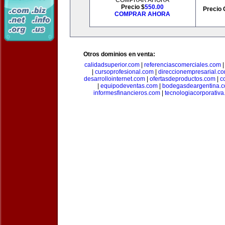
COMPRAR AHORA
Precio $
550.00
Precio 
COMPRAR AHORA
Otros dominios en venta:
calidadsuperior.com
|
referenciascomerciales.com
|
cursoprofesional.com
|
direccionempresarial.c
desarrollointernet.com
|
ofertasdeproductos.com
|
c
|
equipodeventas.com
|
bodegasdeargentina.
informesfinancieros.com
|
tecnologiacorporativ