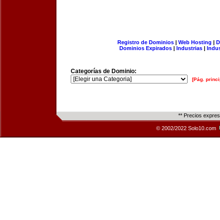
Registro de Dominios
|
Web Hosting
|
D
Dominios Expirados
|
Industrias
|
Indu
Categorías de Dominio:
[Pág. princi
** Precios expre
© 2002/2022 Solo10.com