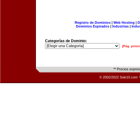
Registro de Dominios
|
Web Hosting
|
D
Dominios Expirados
|
Industrias
|
Indu
Categorías de Dominio:
[Pág. princi
** Precios expre
© 2002/2022 Solo10.com