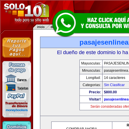
pasajesenline
El dueño de este dominio lo ha
Mayusculas:
PASAJESENLI
Minusculas:
pasajesenlinea
Longitud:
14 caracteres
Categorias:
Sin Clasificar
Precio:
$800.00
Visitar!
pasajesenline
Serán consideradas ofer
R