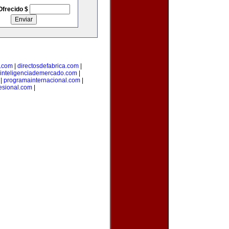
Ofrecido $
l.com
|
directosdefabrica.com
|
inteligenciademercado.com
|
|
programainternacional.com
|
esional.com
|