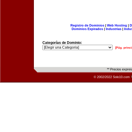
Registro de Dominios
|
Web Hosting
|
D
Dominios Expirados
|
Industrias
|
Indu
Categorías de Dominio:
[Pág. princi
** Precios expre
© 2002/2022 Solo10.com