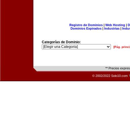
Registro de Dominios
|
Web Hosting
|
D
Dominios Expirados
|
Industrias
|
Indu
Categorías de Dominio:
[Pág. princi
** Precios expre
© 2002/2022 Solo10.com