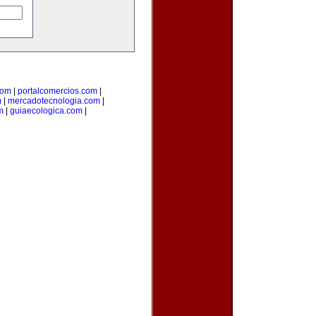
com
|
portalcomercios.com
|
m
|
mercadotecnologia.com
|
m
|
guiaecologica.com
|