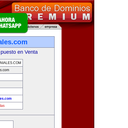
ales.com
 puesto en Venta
NIALES.COM
es.com
les.com
tas