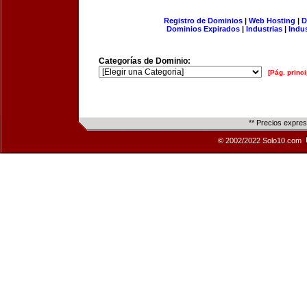
Registro de Dominios
|
Web Hosting
|
D
Dominios Expirados
|
Industrias
|
Indu
Categorías de Dominio:
[Pág. princi
** Precios expre
© 2002/2022 Solo10.com