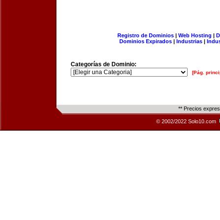
Registro de Dominios
|
Web Hosting
|
D
Dominios Expirados
|
Industrias
|
Indu
Categorías de Dominio:
[Pág. princi
** Precios expre
© 2002/2022 Solo10.com