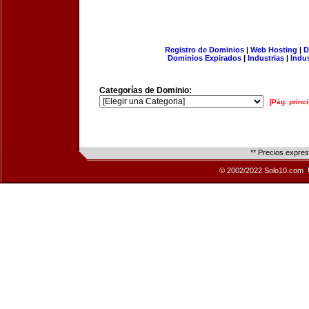
Registro de Dominios
|
Web Hosting
|
D
Dominios Expirados
|
Industrias
|
Indu
Categorías de Dominio:
[Pág. princi
** Precios expre
© 2002/2022 Solo10.com