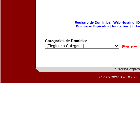
Registro de Dominios
|
Web Hosting
|
D
Dominios Expirados
|
Industrias
|
Indu
Categorías de Dominio:
[Pág. princi
** Precios expre
© 2002/2022 Solo10.com