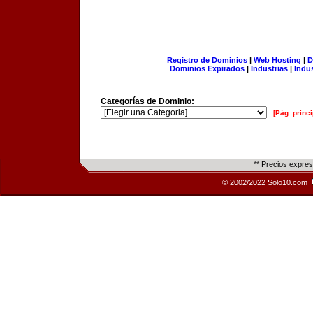
Registro de Dominios
|
Web Hosting
|
D
Dominios Expirados
|
Industrias
|
Indu
Categorías de Dominio:
[Pág. princi
** Precios expre
© 2002/2022 Solo10.com