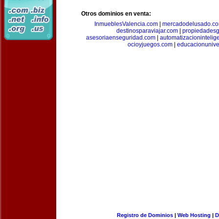
Otros dominios en venta:
InmueblesValencia.com
|
mercadodelusado.c
destinosparaviajar.com
|
propiedadesg
asesoriaenseguridad.com
|
automatizacionintelig
ocioyjuegos.com
|
educacionunive
Registro de Dominios
|
Web Hosting
|
D