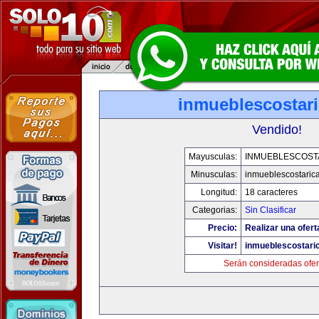
inmueblescostar
Vendido!
Mayusculas:
INMUEBLESCOST
Minusculas:
inmueblescostaric
Longitud:
18 caracteres
Categorias:
Sin Clasificar
Precio:
Realizar una ofert
Visitar!
inmueblescostari
Serán consideradas ofer