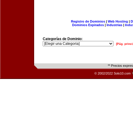
Registro de Dominios
|
Web Hosting
|
D
Dominios Expirados
|
Industrias
|
Indu
Categorías de Dominio:
[Pág. princi
** Precios expre
© 2002/2022 Solo10.com