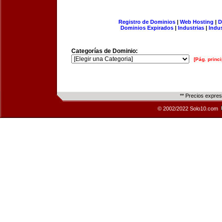
Registro de Dominios
|
Web Hosting
|
D
Dominios Expirados
|
Industrias
|
Indu
Categorías de Dominio:
[Pág. princi
** Precios expre
© 2002/2022 Solo10.com