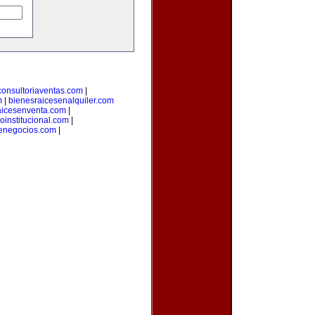
consultoriaventas.com
|
m
|
bienesraicesenalquiler.com
aicesenventa.com
|
loinstitucional.com
|
denegocios.com
|