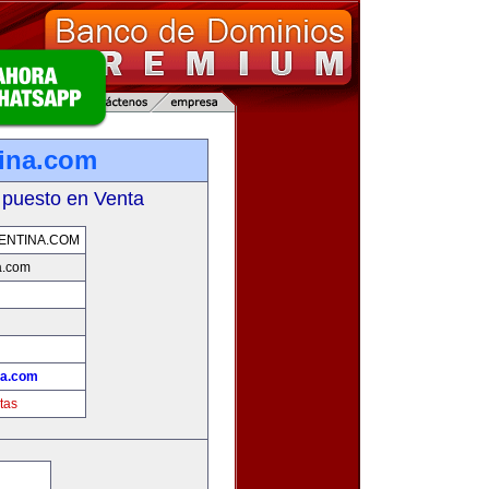
ina.com
 puesto en Venta
ENTINA.COM
a.com
!
na.com
tas