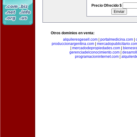
Precio Ofrecido $
Otros dominios en venta:
alquileresgesell.com
|
portalmedicina.com
|
produccionargentina.com
|
mercadopublicitario.co
|
mercadodepropiedades.com
|
bienesr
gerenciadelconocimiento.com
|
desarrol
programacioninternet.com
|
alquiler