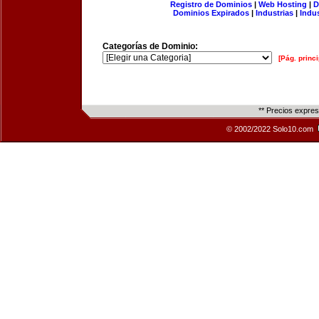
Registro de Dominios
|
Web Hosting
|
D
Dominios Expirados
|
Industrias
|
Indu
Categorías de Dominio:
[Pág. princi
** Precios expre
© 2002/2022 Solo10.com