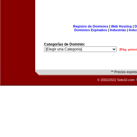
Registro de Dominios
|
Web Hosting
|
D
Dominios Expirados
|
Industrias
|
Indu
Categorías de Dominio:
[Pág. princi
** Precios expre
© 2002/2022 Solo10.com