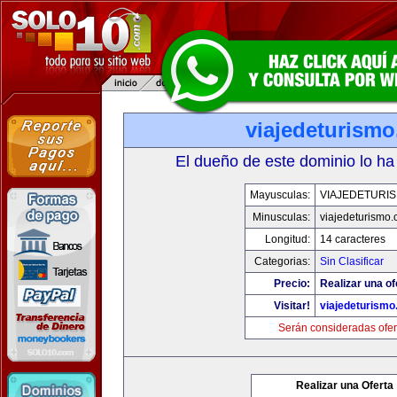
viajedeturism
El dueño de este dominio lo ha
Mayusculas:
VIAJEDETURI
Minusculas:
viajedeturismo
Longitud:
14 caracteres
Categorias:
Sin Clasificar
Precio:
Realizar una of
Visitar!
viajedeturism
Serán consideradas ofer
Realizar una Oferta