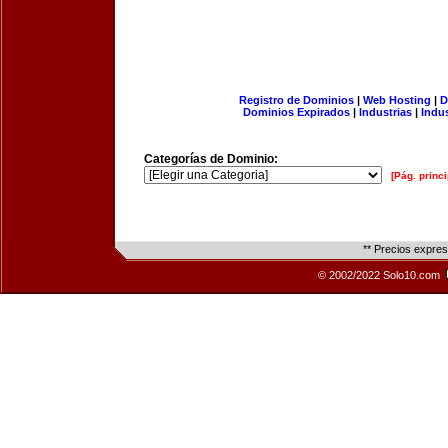
Registro de Dominios
|
Web Hosting
|
D
Dominios Expirados
|
Industrias
|
Indu
Categorías de Dominio:
[Pág. princi
** Precios expre
© 2002/2022 Solo10.com