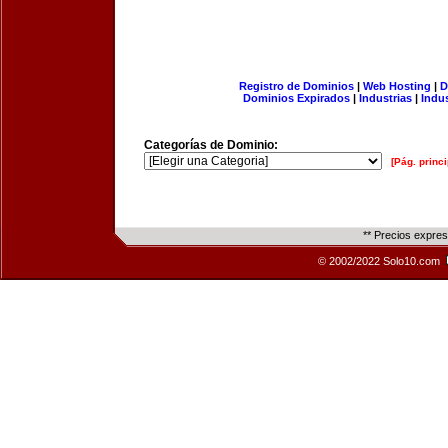
Registro de Dominios
|
Web Hosting
|
D
Dominios Expirados
|
Industrias
|
Indu
Categorías de Dominio:
[Pág. princi
** Precios expre
© 2002/2022 Solo10.com