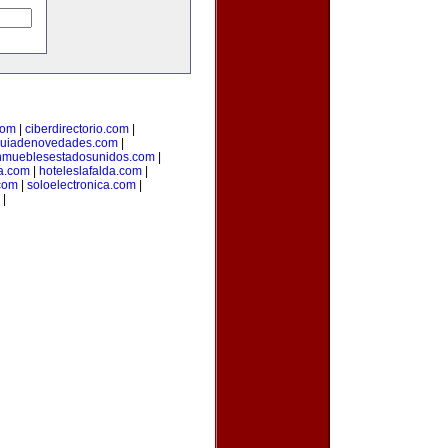
com
|
ciberdirectorio.com
|
uiadenovedades.com
|
nmueblesestadosunidos.com
|
ca.com
|
hoteleslafalda.com
|
com
|
soloelectronica.com
|
|