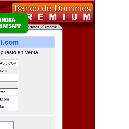
il.com
 puesto en Venta
ASIL.COM
.com
ta!
l.com
tas