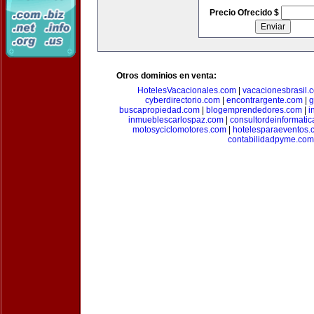
Precio Ofrecido $
Otros dominios en venta:
HotelesVacacionales.com
|
vacacionesbrasil.
cyberdirectorio.com
|
encontrargente.com
|
g
buscapropiedad.com
|
blogemprendedores.com
|
i
inmueblescarlospaz.com
|
consultordeinformati
motosyciclomotores.com
|
hotelesparaeventos.
contabilidadpyme.com