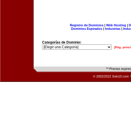
Registro de Dominios
|
Web Hosting
|
D
Dominios Expirados
|
Industrias
|
Indu
Categorías de Dominio:
[Pág. princi
** Precios expre
© 2002/2022 Solo10.com