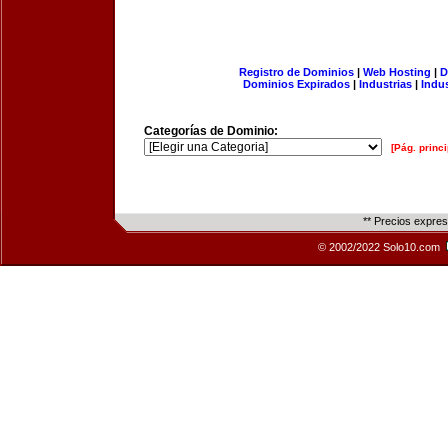
Registro de Dominios
|
Web Hosting
|
D
Dominios Expirados
|
Industrias
|
Indu
Categorías de Dominio:
[Pág. princi
** Precios expre
© 2002/2022 Solo10.com