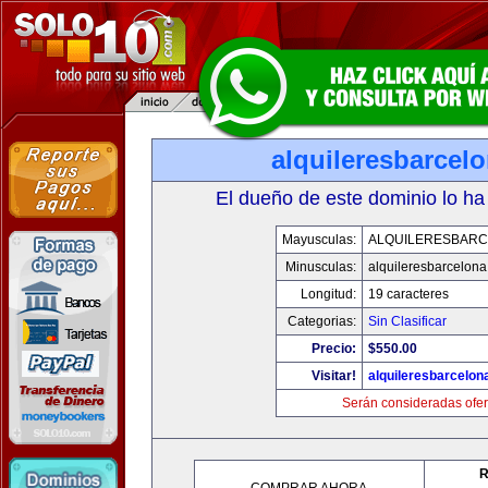
alquileresbarcel
El dueño de este dominio lo ha
Mayusculas:
ALQUILERESBAR
Minusculas:
alquileresbarcelon
Longitud:
19 caracteres
Categorias:
Sin Clasificar
Precio:
$550.00
Visitar!
alquileresbarcelon
Serán consideradas ofer
R