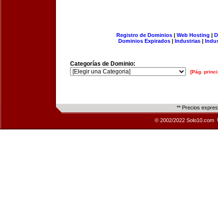
Registro de Dominios
|
Web Hosting
|
D
Dominios Expirados
|
Industrias
|
Indu
Categorías de Dominio:
[Pág. princi
** Precios expre
© 2002/2022 Solo10.com