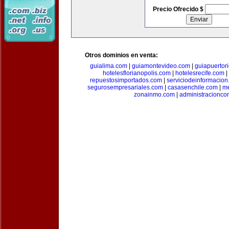
Precio Ofrecido $
Otros dominios en venta:
guialima.com
|
guiamontevideo.com
|
guiapuertor
hotelesflorianopolis.com
|
hotelesrecife.com
|
repuestosimportados.com
|
serviciodeinformacio
segurosempresariales.com
|
casasenchile.com
|
me
zonainmo.com
|
administracionco