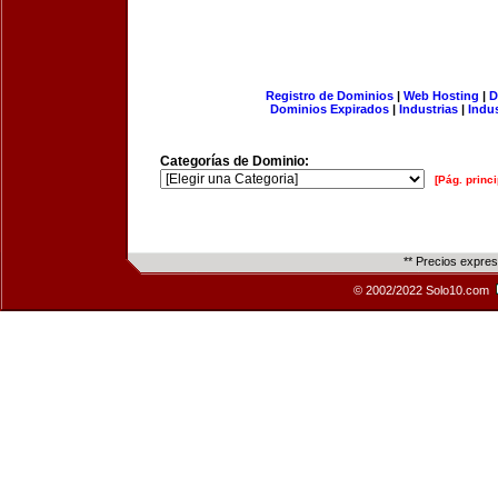
Registro de Dominios
|
Web Hosting
|
D
Dominios Expirados
|
Industrias
|
Indu
Categorías de Dominio:
[Pág. princi
** Precios expre
© 2002/2022 Solo10.com