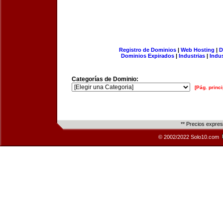
Registro de Dominios
|
Web Hosting
|
D
Dominios Expirados
|
Industrias
|
Indu
Categorías de Dominio:
[Pág. princi
** Precios expre
© 2002/2022 Solo10.com