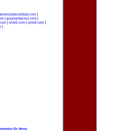
gerenciadecalidad.com
|
com
|
guiasantacruz.com
|
.com
|
only6.com
|
only9.com
|
m
|
ominios En Venta