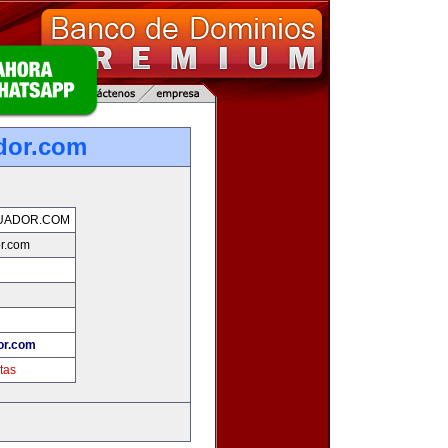
dor.com
UADOR.COM
r.com
or.com
tas