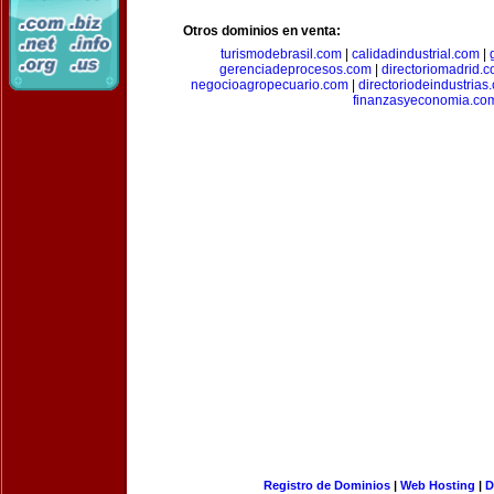
Otros dominios en venta:
turismodebrasil.com
|
calidadindustrial.com
|
gerenciadeprocesos.com
|
directoriomadrid.
negocioagropecuario.com
|
directoriodeindustrias
finanzasyeconomia.co
Registro de Dominios
|
Web Hosting
|
D