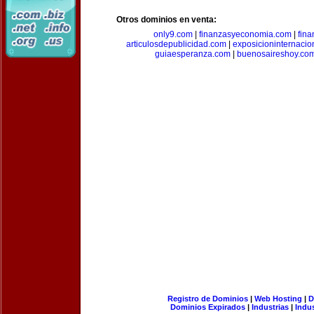
Otros dominios en venta:
only9.com
|
finanzasyeconomia.com
|
fin
articulosdepublicidad.com
|
exposicioninternacio
guiaesperanza.com
|
buenosaireshoy.co
Registro de Dominios
|
Web Hosting
|
D
Dominios Expirados
|
Industrias
|
Indu