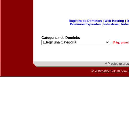
Registro de Dominios
|
Web Hosting
|
D
Dominios Expirados
|
Industrias
|
Indu
Categorías de Dominio:
[Pág. princi
** Precios expre
© 2002/2022 Solo10.com