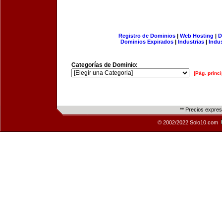
Registro de Dominios
|
Web Hosting
|
D
Dominios Expirados
|
Industrias
|
Indu
Categorías de Dominio:
[Pág. princi
** Precios expre
© 2002/2022 Solo10.com