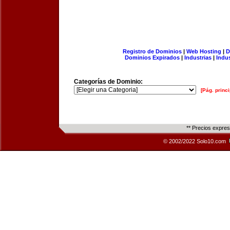
Registro de Dominios
|
Web Hosting
|
D
Dominios Expirados
|
Industrias
|
Indu
Categorías de Dominio:
[Pág. princi
** Precios expre
© 2002/2022 Solo10.com