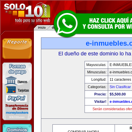
e-inmuebles.
El dueño de este dominio lo ha
Mayusculas:
E-INMUEBLE
Minusculas:
e-inmuebles.
Longitud:
11 caracteres
Categorias:
Sin Clasificar
Precio:
$5,500.00
Visitar!
e-inmuebles
Serán consideradas ofer
R