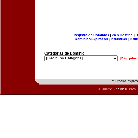
Registro de Dominios
|
Web Hosting
|
D
Dominios Expirados
|
Industrias
|
Indu
Categorías de Dominio:
[Pág. princi
** Precios expre
© 2002/2022 Solo10.com