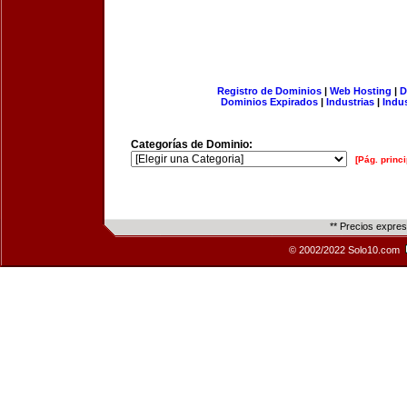
Registro de Dominios
|
Web Hosting
|
D
Dominios Expirados
|
Industrias
|
Indu
Categorías de Dominio:
[Pág. princi
** Precios expre
© 2002/2022 Solo10.com