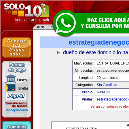
estrategiadenego
El dueño de este dominio lo ha
Mayusculas:
ESTRATEGIADENE
Minusculas:
estrategiadenegoci
Longitud:
20 caracteres
Categorias:
Sin Clasificar
Precio:
$980.00
Visitar!
estrategiadenegoc
Serán consideradas ofer
R