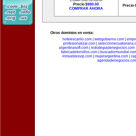
COMPRAR AHORA
Precio $
980.00
Precio 
COMPRAR AHORA
Otros dominios en venta:
hotelescarilo.com
|
webgobierno.com
|
empr
profesionalizar.com
|
seleccionecuatoriana.
argentinasoft.com
|
estrategiadenegocios.com
fabricadetornillos.com
|
buscadormundial.co
inmueblesvip.com
|
mujerargentina.com
|
ca
agendadenegocios.co