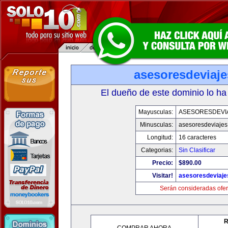
asesoresdeviaj
El dueño de este dominio lo ha
Mayusculas:
ASESORESDEVI
Minusculas:
asesoresdeviaje
Longitud:
16 caracteres
Categorias:
Sin Clasificar
Precio:
$890.00
Visitar!
asesoresdeviaj
Serán consideradas ofer
R