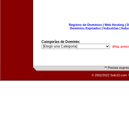
Registro de Dominios
|
Web Hosting
|
D
Dominios Expirados
|
Industrias
|
Indu
Categorías de Dominio:
[Pág. princi
** Precios expre
© 2002/2022 Solo10.com