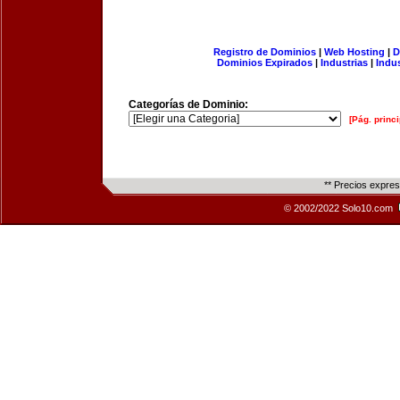
Registro de Dominios
|
Web Hosting
|
D
Dominios Expirados
|
Industrias
|
Indu
Categorías de Dominio:
[Pág. princi
** Precios expre
© 2002/2022 Solo10.com