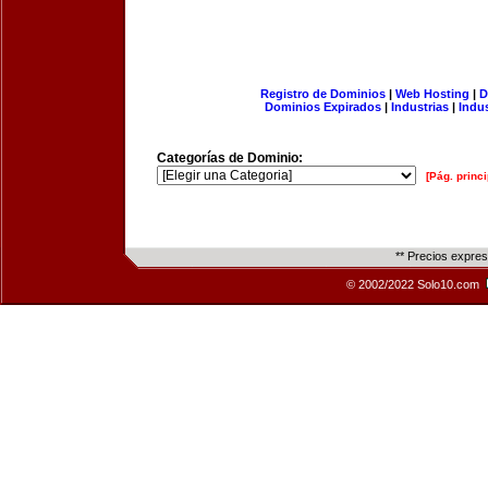
Registro de Dominios
|
Web Hosting
|
D
Dominios Expirados
|
Industrias
|
Indu
Categorías de Dominio:
[Pág. princi
** Precios expre
© 2002/2022 Solo10.com