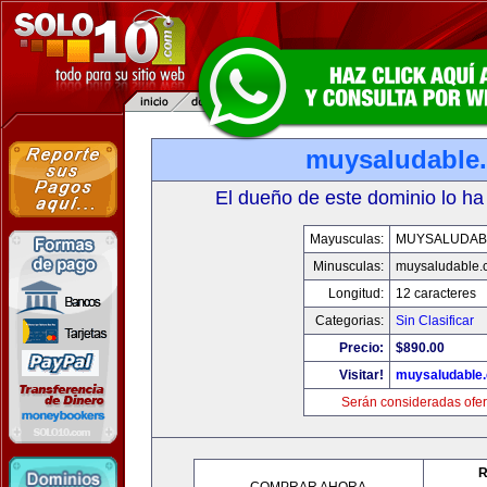
muysaludable
El dueño de este dominio lo ha
Mayusculas:
MUYSALUDAB
Minusculas:
muysaludable.
Longitud:
12 caracteres
Categorias:
Sin Clasificar
Precio:
$890.00
Visitar!
muysaludable
Serán consideradas ofer
R