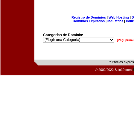
Registro de Dominios
|
Web Hosting
|
D
Dominios Expirados
|
Industrias
|
Indu
Categorías de Dominio:
[Pág. princi
** Precios expre
© 2002/2022 Solo10.com