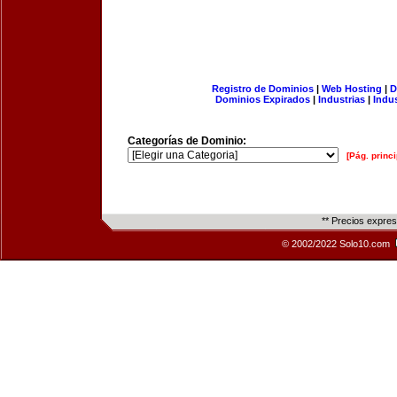
Registro de Dominios
|
Web Hosting
|
D
Dominios Expirados
|
Industrias
|
Indu
Categorías de Dominio:
[Pág. princi
** Precios expre
© 2002/2022 Solo10.com