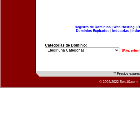
Registro de Dominios
|
Web Hosting
|
D
Dominios Expirados
|
Industrias
|
Indu
Categorías de Dominio:
[Pág. princi
** Precios expre
© 2002/2022 Solo10.com