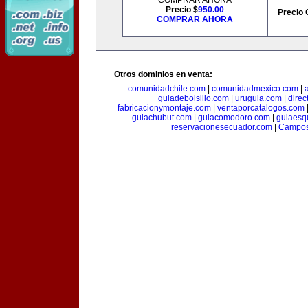
COMPRAR AHORA
Precio $
950.00
Precio 
COMPRAR AHORA
Otros dominios en venta:
comunidadchile.com
|
comunidadmexico.com
|
guiadebolsillo.com
|
uruguia.com
|
direc
fabricacionymontaje.com
|
ventaporcatalogos.com
guiachubut.com
|
guiacomodoro.com
|
guiaesq
reservacionesecuador.com
|
Campos