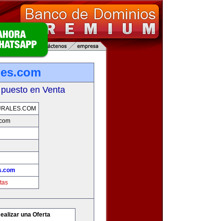
ales.com
 puesto en Venta
URALES.COM
.com
es.com
tas
ealizar una Oferta