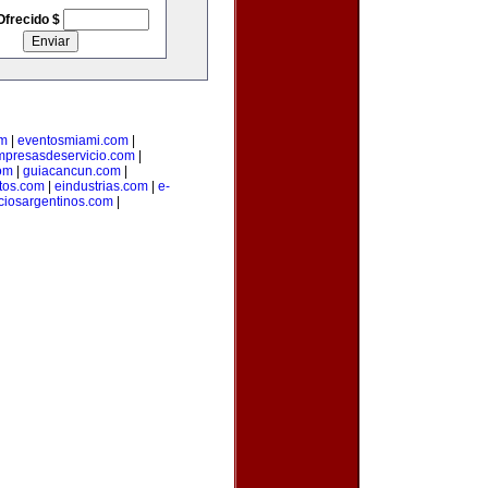
Ofrecido $
om
|
eventosmiami.com
|
mpresasdeservicio.com
|
com
|
guiacancun.com
|
tos.com
|
eindustrias.com
|
e-
ciosargentinos.com
|