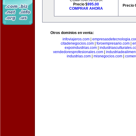
COMPRAR AHORA
Precio $
995.00
Precio 
COMPRAR AHORA
Otros dominios en venta:
infoviajeros.com
|
empresasdetecnologia.c
citadenegocios.com
|
foroempresario.com
|
e
expoindustrias.com
|
industriasculturales.
vendedoresprofesionales.com
|
industriadealimen
industrias.com
|
misnegocios.com
|
comer