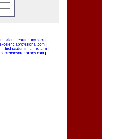
om
|
alquiloenuruguay.com
|
excelenciaprofesional.com
|
|
industriasdominicanas.com
|
|
comerciosargentinos.com
|