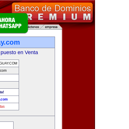
ay.com
 puesto en Venta
GUAY.COM
.com
ta!
y.com
tas